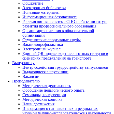
Общежитие
Электронная библиотека
Полезные материалы
Информационная безопасность
Горячая линия в системе СПО на базе института
развития профессионального образования
Организация питания в образовательной
организации
Студенческие спортивные клубы
Вакцинопрофилактика
Электронный журнал
Единый QR подтверждение льготных статусов в
сценариях предъявления на транспорте
Выпускнику
Центр содействия трудоустройству выпускников
Выдающиеся выпускники
Вакансии
Преподавателю
Методическая деятельность
Обобщение педагогического опыта
Семинары, конференции
Методическая копилка
Наши достижения
Информация о направлениях и результатах
научной (научно-исследовательской) деятельности