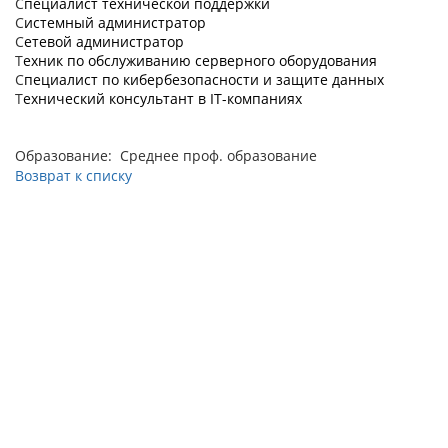
С
пециалист технической поддержки
С
истемный администратор
С
етевой администратор
Т
ехник по обслуживанию серверного оборудования
С
пециалист по кибербезопасности и защите данных
Т
ехнический консультант в IT-компаниях
Образование: Среднее проф. образование
Возврат к списку