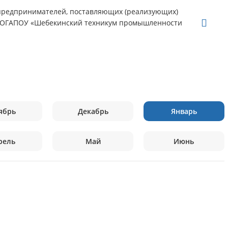
предпринимателей, поставляющих (реализующих)
 ОГАПОУ «Шебекинский техникум промышленности
ябрь
Декабрь
Январь
рель
Май
Июнь